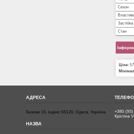
Сезон
Властиво
Застібка
Стан
Інформа
Ціна:
57
Мініма
+380 (93)
Базова 16, індекс 65120, Одеса, Україна
Крістіна V