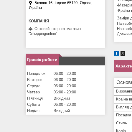
Базова 16, індекс 65120, Одеса,
-Матері
Україна
-Країна
Заміри д
Напівоб
Оптовий інтернет-магазин
Напівоб
"Shoppingonline"
Довжина
Графік роботи
Характ
Понеділок
06:00
20:00
Вівторок
06:00
20:00
Основн
Середа
06:00
20:00
Виробни
Четвер
06:00
20:00
Пʼятниця
Вихідний
Країна в
Субота
06:00
20:00
Вигляд 
Неділя
Вихідний
Посадка
Стиль
Колір