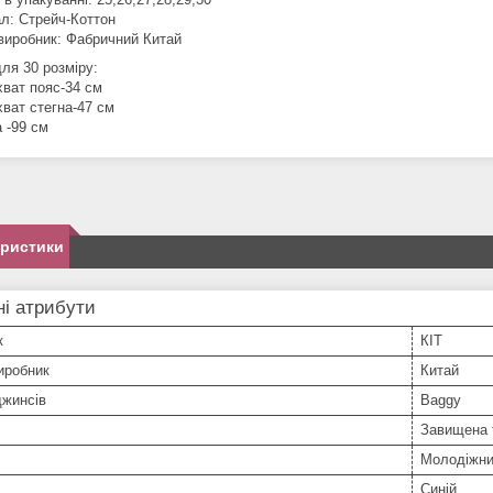
ал: Стрейч-Коттон
 виробник: Фабричний Китай
ля 30 розміру:
хват пояс-34 см
хват стегна-47 см
 -99 см
еристики
і атрибути
к
КІТ
иробник
Китай
джинсів
Baggy
Завищена 
Молодіжн
Синій