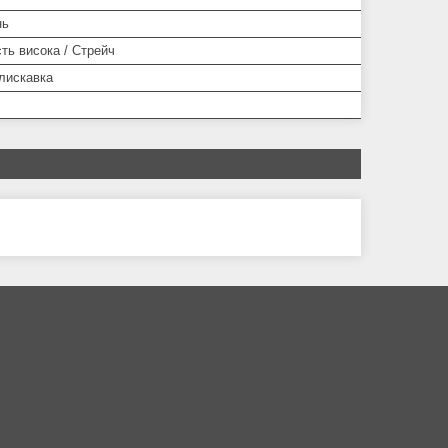
нь
ть висока / Стрейч
Блискавка