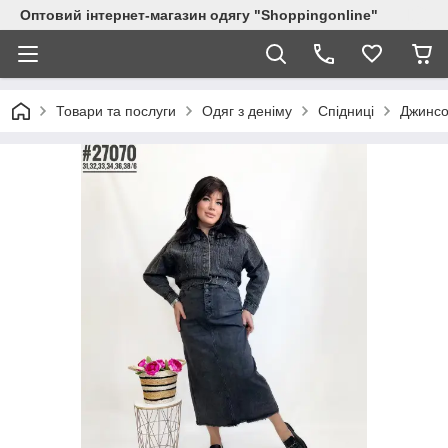
Оптовий інтернет-магазин одягу "Shoppingonline"
Товари та послуги
Одяг з деніму
Спідниці
Джинсо