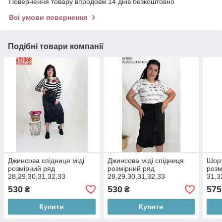
Повернення товару впродовж 14 днів безкоштовно
Всі умови повернення
Подібні товари компанії
Джинсова спідниця міді
Джинсова міді спідниця
Шорт
розмірний ряд
розмірний ряд
розм
28,29,30,31,32,33
28,29,30,31,32,33
31,3
530
530
575
₴
₴
Купити
Купити