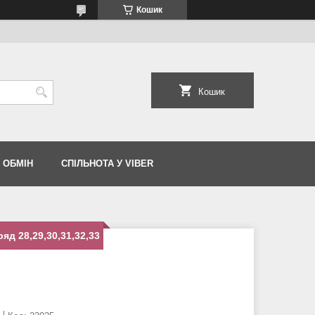
Кошик
Кошик
 ОБМІН
СПІЛЬНОТА У VIBER
д 28,29,30,31,32,33