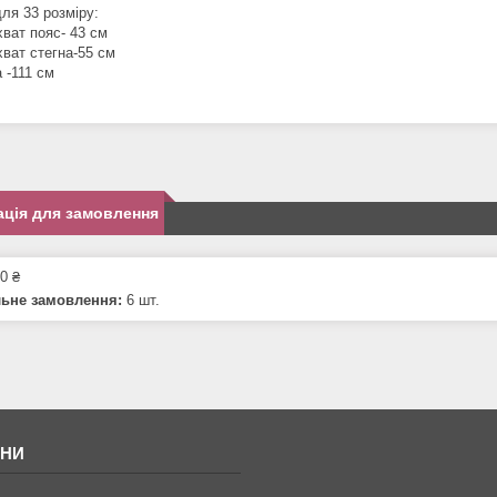
ля 33 розміру:
хват пояс- 43 см
хват стегна-55 см
 -111 см
ція для замовлення
0 ₴
льне замовлення:
6 шт.