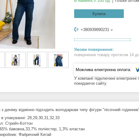
В наявності 100 од.
Тільки оптом
Купити
+380939890231
повернення товару протягом 14 д
У компанії підключені електронні
покидаючи сайту.
 з деніму відмінно підходить володаркам типу фігури "пісочний годинник
 в упакуванні: 28,29,30,31,32,33
ал: Стрейч-Коттон
 65% бавовна,33,7% поліестер, 1,3% еластан
 виробник: Фабричний Китай