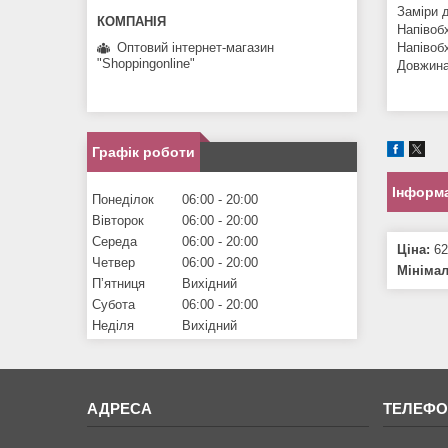
Заміри д
Напівоб
Оптовий інтернет-магазин
Напівоб
"Shoppingonline"
Довжина
Графік роботи
Інформа
Понеділок
06:00
20:00
Вівторок
06:00
20:00
Середа
06:00
20:00
Ціна:
62
Четвер
06:00
20:00
Мініма
Пʼятниця
Вихідний
Субота
06:00
20:00
Неділя
Вихідний