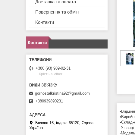
Доставка та оплата
Повернення та обмін
Контакти
Контакти
+380 (93) 989-02-31
Крістіна Viber
gornostalkristina92@gmail.com
+380939890231
•Відмінн
•Виробн
•Склад-
Базова 16, індекс 65120, Одеса,
Україна
-У пачці
-Модель 