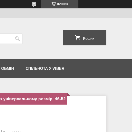
Кошик
Кошик
 ОБМІН
СПІЛЬНОТА У VIBER
в універсальному розмірі 46-52