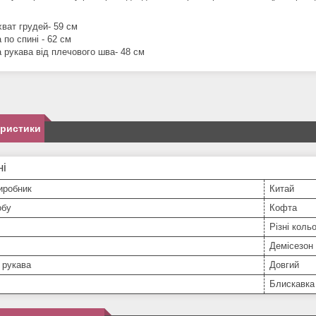
хват грудей- 59 см
по спині - 62 см
 рукава від плечового шва- 48 см
еристики
ні
иробник
Китай
обу
Кофта
Різні коль
Демісезон
 рукава
Довгий
Блискавка