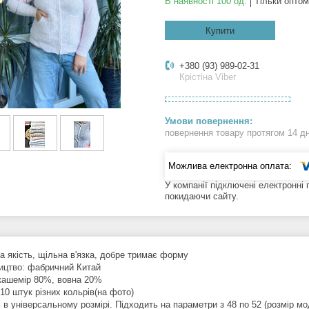
В наявності 100 од.
Тільки оптом
Купити
+380 (93) 989-02-31
Крістіна Viber
повернення товару протягом 14 д
У компанії підключені електронні
покидаючи сайту.
а якість, щільна в'язка, добре тримає форму
ицтво: фабричний Китай
кашемір 80%, вовна 20%
 10 штук різних кольрів(на фото)
в універсальному розмірі. Підходить на параметри з 48 по 52 (розмір мо