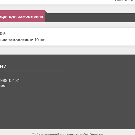
ція для замовлення
0 ₴
льне замовлення:
10 шт.
 989-02-31
iber
Сайт створений на маркетплейсі
Prom.ua