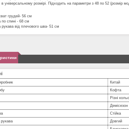
в універсальному розмірі. Підходить на параметри з 48 по 52 (розмір мо
хват грудей- 56 см
по спині - 68 см
 рукава від плечового шва- 51 см
еристики
ні
иробник
Китай
обу
Кофта
Різні коль
Демісезон
ра
Стійка
 рукава
Довгий
Блискавка