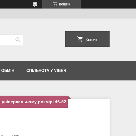
Кошик
Кошик
 ОБМІН
СПІЛЬНОТА У VIBER
 універсальному розмірі 46-52