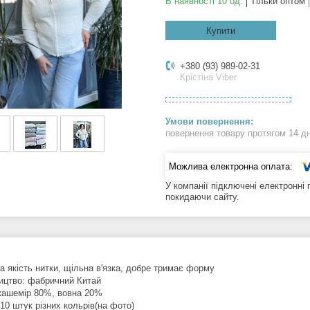
В наявності 10 од.
Тільки оптом
Купити
+380 (93) 989-02-31
Крістіна Viber
повернення товару протягом 14 д
У компанії підключені електронні
покидаючи сайту.
а якість нитки, щільна в'язка, добре тримає форму
ицтво: фабричний Китай
кашемір 80%, вовна 20%
 10 штук різних кольрів(на фото)