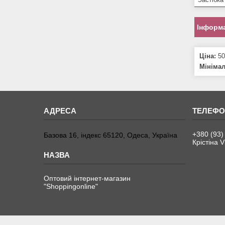
Інформа
Ціна:
50
Мініма
+380 (93)
Базова 16, індекс 65120, Одеса, Україна
Крістіна V
Оптовий інтернет-магазин
"Shoppingonline"