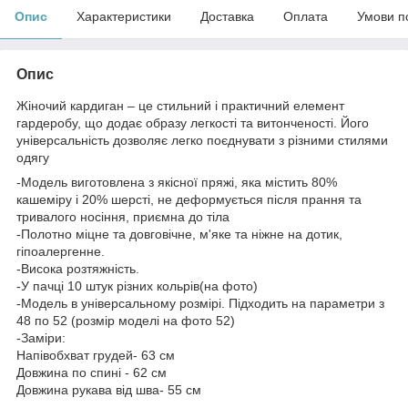
Опис
Характеристики
Доставка
Оплата
Умови п
Опис
Жіночий кардиган – це стильний і практичний елемент
гардеробу, що додає образу легкості та витонченості. Його
універсальність дозволяє легко поєднувати з різними стилями
одягу
-Модель виготовлена з якісної пряжі, яка містить 80%
кашеміру і 20% шерсті, не деформується після прання та
тривалого носіння, приємна до тіла
-Полотно міцне та довговічне, м'яке та ніжне на дотик,
гіпоалергенне.
-Висока розтяжність.
-У пачці 10 штук різних кольрів(на фото)
-Модель в універсальному розмірі. Підходить на параметри з
48 по 52 (розмір моделі на фото 52)
-Заміри:
Напівобхват грудей- 63 см
Довжина по спині - 62 см
Довжина рукава від шва- 55 см