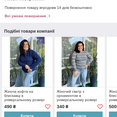
Повернення товару впродовж 14 днів безкоштовно
Всі умови повернення
Подібні товари компанії
Жіноча кофта на
Жіночий светр з
Жіно
блискавці в
орнаментом в
блис
універсальному розмірі
універсальному розмірі
унів
46-52
46-52
46-5
490
340
500
₴
₴
Купити
Купити