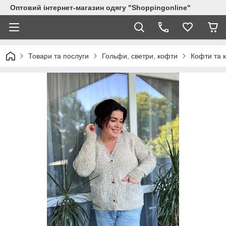
Оптовий інтернет-магазин одягу "Shoppingonline"
Товари та послуги
Гольфи, светри, кофти
Кофти та 