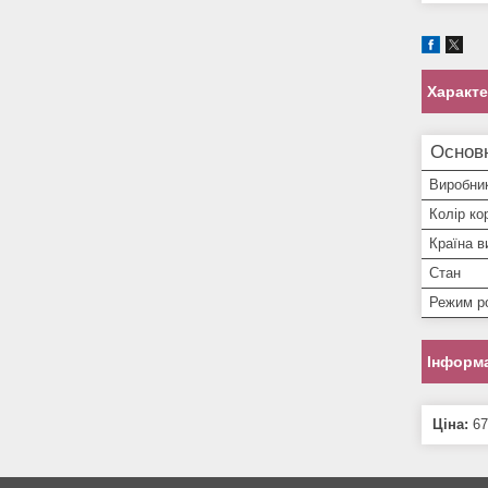
Характ
Основ
Виробни
Колір ко
Країна в
Стан
Режим р
Інформа
Ціна:
67