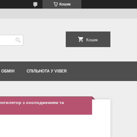
Кошик
Кошик
 ОБМІН
СПІЛЬНОТА У VIBER
ентилятор з охолодженням та