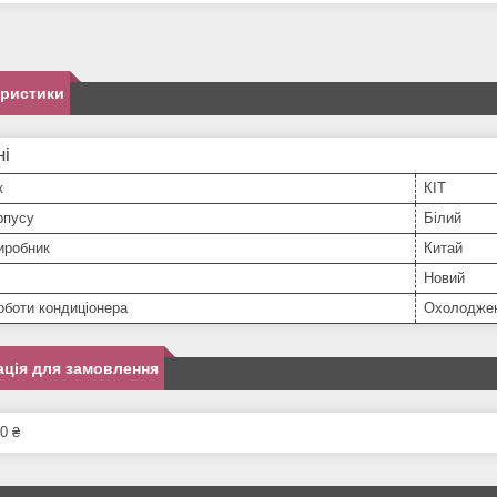
еристики
ні
к
КІТ
рпусу
Білий
иробник
Китай
Новий
оботи кондиціонера
Охолодже
ція для замовлення
0 ₴