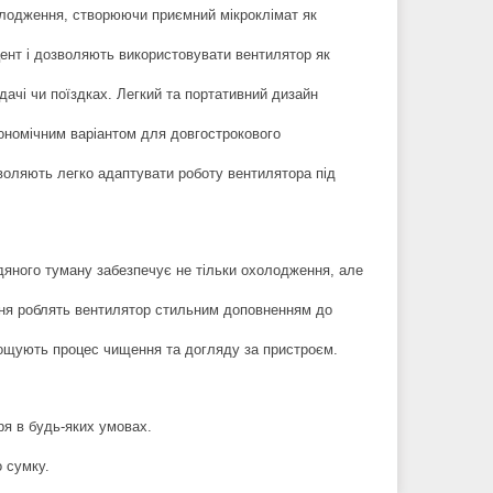
лодження, створюючи приємний мікроклімат як
нт і дозволяють використовувати вентилятор як
дачі чи поїздках. Легкий та портативний дизайн
ономічним варіантом для довгострокового
оляють легко адаптувати роботу вентилятора під
яного туману забезпечує не тільки охолодження, але
ння роблять вентилятор стильним доповненням до
рощують процес чищення та догляду за пристроєм.
ря в будь-яких умовах.
 сумку.