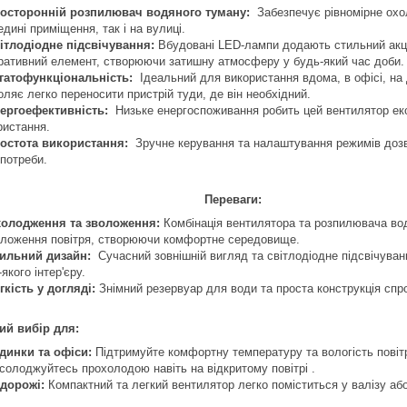
осторонній розпилювач водяного туману:
Забезпечує рівномірне охо
дині приміщення, так і на вулиці.
ітлодіодне підсвічування:
Вбудовані LED-лампи додають стильний акце
ративний елемент, створюючи затишну атмосферу у будь-який час доби.
гатофункціональність:
Ідеальний для використання вдома, в офісі, на 
оляє легко переносити пристрій туди, де він необхідний.
ергоефективність:
Низьке енергоспоживання робить цей вентилятор ек
ристання.
остота використання:
Зручне керування та налаштування режимів дозв
 потреби.
ереваги:
олодження та зволоження:
Комбінація вентилятора та розпилювача вод
оложення повітря, створюючи комфортне середовище.
ильний дизайн:
Сучасний зовнішній вигляд та світлодіодне підсвічува
якого інтер'єру.
гкість у догляді:
Знімний резервуар для води та проста конструкція сп
ий вибір для:
динки та офіси:
Підтримуйте комфортну температуру та вологість повіт
солоджуйтесь прохолодою навіть на відкритому повітрі .
дорожі:
Компактний та легкий вентилятор легко поміститься у валізу або