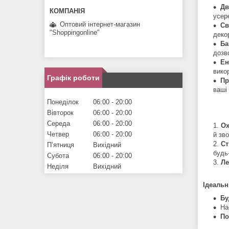
Дв
усере
Оптовий інтернет-магазин
Св
"Shoppingonline"
деко
Ба
дозв
Ен
вико
Графік роботи
Пр
ваші
Понеділок
06:00
20:00
П
Вівторок
06:00
20:00
Середа
06:00
20:00
Ох
Четвер
06:00
20:00
й зв
Ст
Пʼятниця
Вихідний
будь-
Субота
06:00
20:00
Ле
Неділя
Вихідний
Ідеальн
Бу
На
По