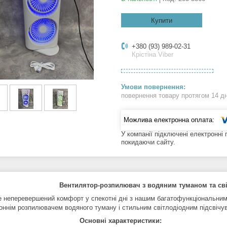
Купити
+380 (93) 989-02-31
Крістіна Viber
повернення товару протягом 14 д
У компанії підключені електронні
покидаючи сайту.
Вентилятор-розпилювач з водяним туманом та св
е неперевершений комфорт у спекотні дні з нашим багатофункціональн
оннім розпилювачем водяного туману і стильним світлодіодним підсвічу
овні характеристики: