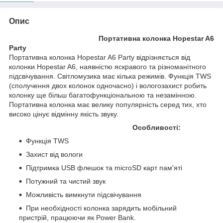
Опис
Портативна колонка Hopestar A6
Party
Портативна колонка Hopestar A6 Party відрізняється від
колонки Hopestar A6, наявністю яскравого та різноманітного
підсвічування. Світломузика має кілька режимів. Функція TWS
(сполучення двох колонок одночасно) і вологозахист робить
колонку ще більш багатофункціональною та незамінною.
Портативна колонка має велику популярність серед тих, хто
високо цінує відмінну якість звуку.
Особливості:
Функція TWS
Захист від вологи
Підтримка USB флешок та microSD карт пам'яті
Потужний та чистий звук
Можливість вимкнути підсвічування
При необхідності колонка зарядить мобільний
пристрій, працюючи як Power Bank.