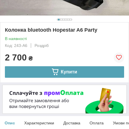
Колонка bluetooth Hopestar A6 Party
В наявності
Код: 243-А6
Роздріб
2 700
₴
Купити
Опис
Характеристики
Доставка
Оплата
Умови п