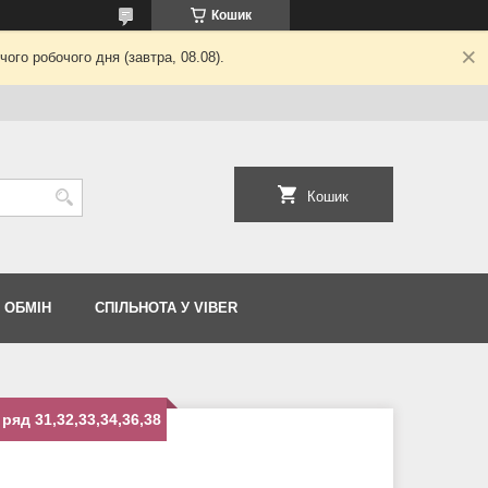
Кошик
ого робочого дня (завтра, 08.08).
Кошик
 ОБМІН
СПІЛЬНОТА У VIBER
яд 31,32,33,34,36,38