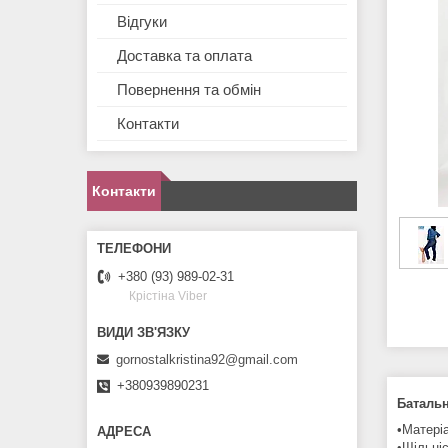
Відгуки
Доставка та оплата
Повернення та обмін
Контакти
Контакти
+380 (93) 989-02-31
Крістіна Viber
gornostalkristina92@gmail.com
+380939890231
Баталь
•Матері
•Щільні