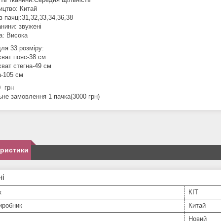
ицтво: Китай
в пачці:31,32,33,34,36,38
анини: звужені
а: Висока
ля 33 розміру:
хват пояс-38 см
хват стегна-49 см
-105 см
0 грн
ьне замовлення 1 пачка(3000 грн)
еристики
ні
к
КІТ
иробник
Китай
Новий