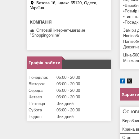
Базова 16, індекс 65120, Одеса,
•Виробн
Україна
•Розмір 
•Тип шт
•Посадк
Оптовий інтернет-магазин
Заміри д
"Shoppingonline"
Напівоб
Напівоб
Довжина
Ціна-50
Мінімал
Графік роботи
Понеділок
06:00
20:00
Вівторок
06:00
20:00
Середа
06:00
20:00
Характ
Четвер
06:00
20:00
Пʼятниця
Вихідний
Субота
06:00
20:00
Основ
Неділя
Вихідний
Виробни
Країна в
Стан