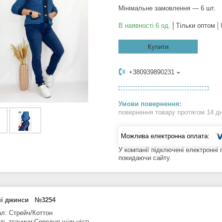
Мінімальне замовлення — 6 шт.
В наявності 6 од.
Тільки оптом
Купити
+380939890231
повернення товару протягом 14 д
У компанії підключені електронні
покидаючи сайту.
ні джинси №3254
ал: Стрейч/Коттон
сть тканини:Середня щільність