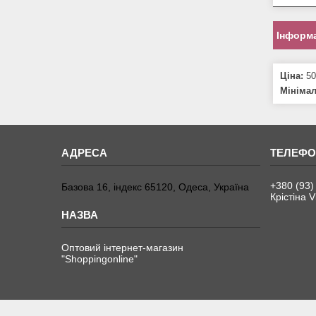
Інформа
Ціна:
50
Мініма
+380 (93)
Базова 16, індекс 65120, Одеса, Україна
Крістіна V
Оптовий інтернет-магазин
"Shoppingonline"