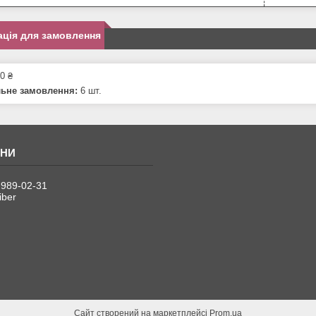
ція для замовлення
0 ₴
льне замовлення:
6 шт.
 989-02-31
iber
Сайт створений на маркетплейсі
Prom.ua