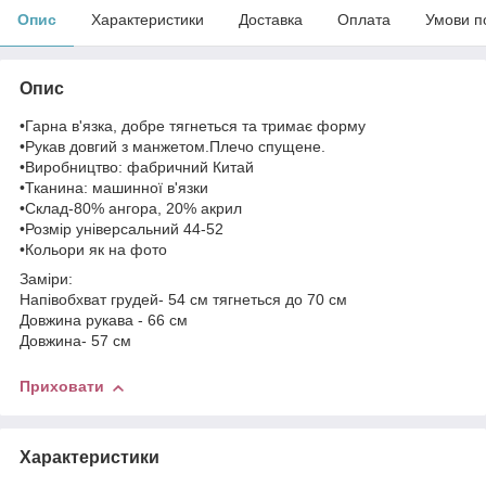
Опис
Характеристики
Доставка
Оплата
Умови п
Опис
•Гарна в'язка, добре тягнеться та тримає форму
•Рукав довгий з манжетом.Плечо спущене.
•Виробництво: фабричний Китай
•Тканина: машинної в'язки
•Склад-80% ангора, 20% акрил
•Розмір універсальний 44-52
•Кольори як на фото
Заміри:
Напівобхват грудей- 54 см тягнеться до 70 см
Довжина рукава - 66 см
Довжина- 57 см
Приховати
Характеристики