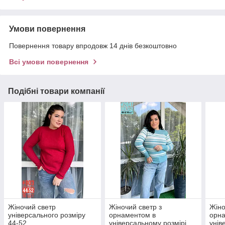
Умови повернення
Повернення товару впродовж 14 днів безкоштовно
Всі умови повернення
Подібні товари компанії
Жіночий светр
Жіночий светр з
Жіно
універсального розміру
орнаментом в
орн
44-52
універсальному розмірі
унів