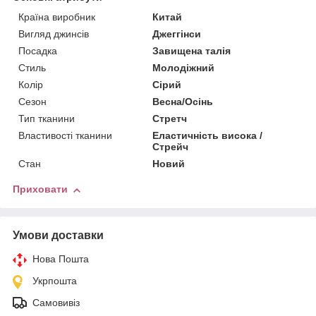
Країна виробник
Китай
Вигляд джинсів
Джеггінси
Посадка
Завищена талія
Стиль
Молодіжний
Колір
Сірий
Сезон
Весна/Осінь
Тип тканини
Стретч
Властивості тканини
Еластичність висока /
Стрейч
Стан
Новий
Приховати
Умови доставки
Нова Пошта
Укрпошта
Самовивіз