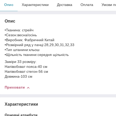
Опис
Характеристики
Доставка
Оплата
Умови п
Опис
•Тканина: стрейч
•Сезон:весна/осінь
•Виробник: Фабричний Китай
•Розмірний ряд у пачці:28,29,30,31,32,33
•Тип штанини:кльош
•Щільність тканини:середня щільність
Заміри 33 розміру:
Напівобхват пояса-40 см
Напівобхват стегон-56 см
Довжина-103 см
Приховати
Характеристики
Основні атрибути