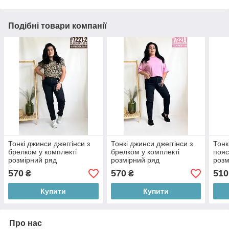
Подібні товари компанії
Тонкі джинси джеггінси з
Тонкі джинси джеггінси з
Тонк
брелком у комплекті
брелком у комплекті
пояс
розмірний ряд
розмірний ряд
розм
28,29,30,31,32,33
28,29,30,31,32,33
25,2
570
570
510
₴
₴
Купити
Купити
Про нас