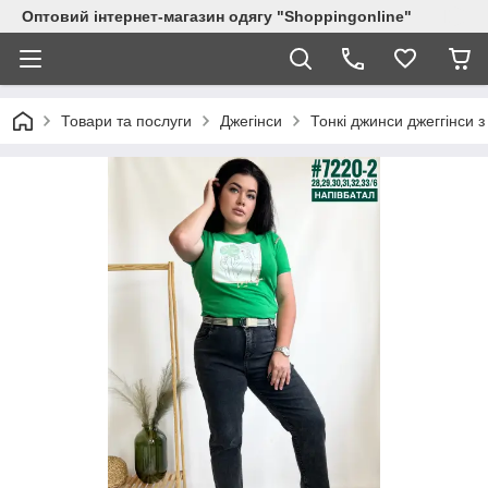
Оптовий інтернет-магазин одягу "Shoppingonline"
Товари та послуги
Джегінси
Тонкі джинси джеггінси 