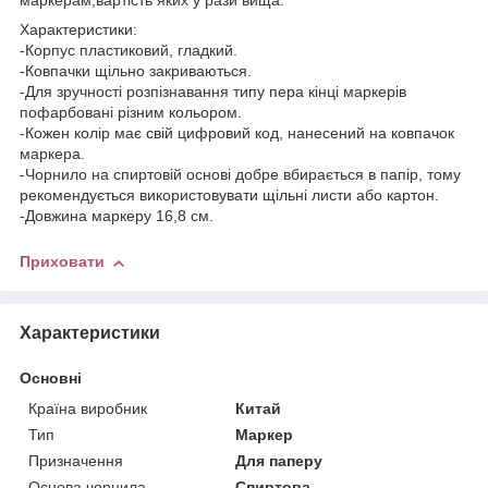
маркерам,вартість яких у рази вища.
Характеристики:
-Корпус пластиковий, гладкий.
-Ковпачки щільно закриваються.
-Для зручності розпізнавання типу пера кінці маркерів
пофарбовані різним кольором.
-Кожен колір має свій цифровий код, нанесений на ковпачок
маркера.
-Чорнило на спиртовій основі добре вбирається в папір, тому
рекомендується використовувати щільні листи або картон.
-Довжина маркеру 16,8 см.
Приховати
Характеристики
Основні
Країна виробник
Китай
Тип
Маркер
Призначення
Для паперу
Основа чорнила
Спиртова