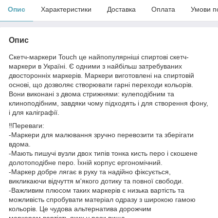
Опис
Характеристики
Доставка
Оплата
Умови п
Опис
Скетч-маркери Touch це найпопулярніші спиртові скетч-
маркери в Україні. Є одними з найбільш затребуваних
двосторонніх маркерів. Маркери виготовлені на спиртовій
основі, що дозволяє створювати гарні переходи кольорів.
Вони виконані з двома стрижнями: кулеподібним та
клиноподібним, завдяки чому підходять і для створення фону,
і для каліграфії.
‼️Переваги:
-Маркери для малювання зручно перевозити та зберігати
вдома.
-Мають пишучі вузли двох типів тонка кисть перо і скошене
долотоподібне перо. Їхній корпус ергономічний.
-Маркер добре лягає в руку та надійно фіксується,
викликаючи відчуття м'якого дотику та повної свободи.
-Важливим плюсом таких маркерів є низька вартість та
можливість спробувати матеріал одразу з широкою гамою
кольорів. Це чудова альтернатива дорожчим