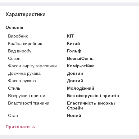
Характеристики
Основні
Виробник
КІТ
Країна виробник
Китай
Вид виробу
Гольф
Сезон
Весна/Осінь
Фасон вирізу горловини
Комір-стійка
Довжина рукава
Довгий
Фасон рукава
Довгий
Стиль
Молодіжний
Візерунки і принти
Без візерунків і принтів
Властивості тканини
Еластичність висока /
Стрейч
Стан
Новий
Приховати