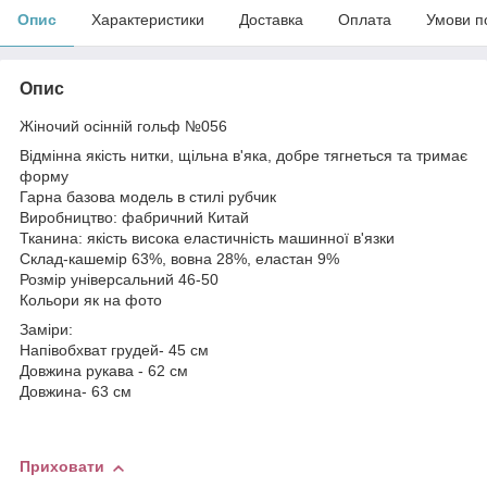
Опис
Характеристики
Доставка
Оплата
Умови п
Опис
Жіночий осінній гольф №056
Відмінна якість нитки, щільна в'яка, добре тягнеться та тримає
форму
Гарна базова модель в стилі рубчик
Виробництво: фабричний Китай
Тканина: якість висока еластичність машинної в'язки
Склад-кашемір 63%, вовна 28%, еластан 9%
Розмір універсальний 46-50
Кольори як на фото
Заміри:
Напівобхват грудей- 45 см
Довжина рукава - 62 см
Довжина- 63 см
Приховати