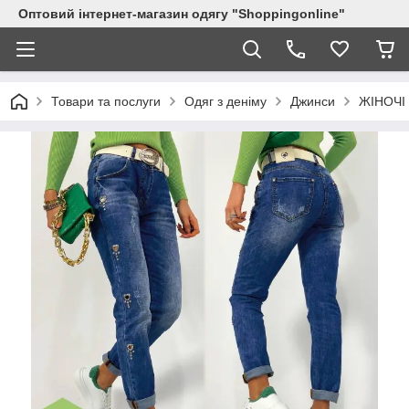
Оптовий інтернет-магазин одягу "Shoppingonline"
Товари та послуги
Одяг з деніму
Джинси
ЖІНОЧІ